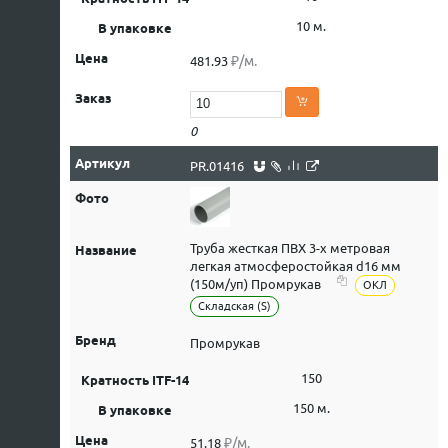
10 м.
₽/м.
481.93
0
PR.01416
Труба жесткая ПВХ 3-х метровая
легкая атмосферостойкая d16 мм
(150м/уп) Промрукав
ОКЛ
Складская (S)
Промрукав
150
150 м.
₽/м.
51.18