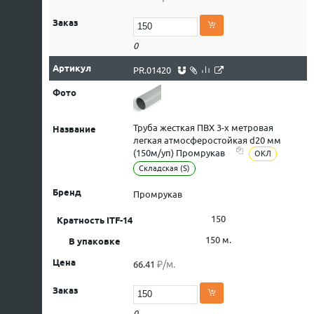
0
PR.01420
Труба жесткая ПВХ 3-х метровая
легкая атмосферостойкая d20 мм
(150м/уп) Промрукав
ОКЛ
Складская (S)
Промрукав
150
150 м.
₽/м.
66.41
0