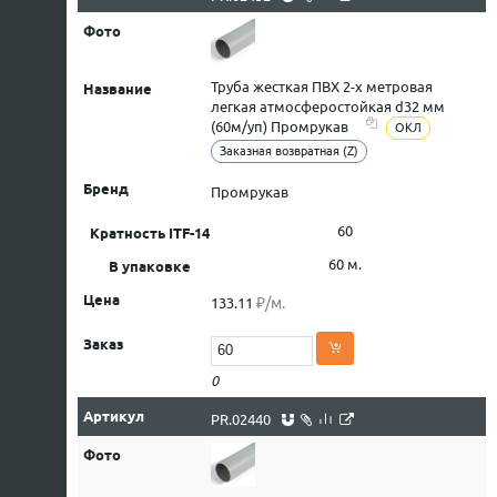
Труба жесткая ПВХ 2-х метровая
легкая атмосферостойкая d32 мм
(60м/уп) Промрукав
ОКЛ
Заказная возвратная (Z)
Промрукав
60
60 м.
₽/м.
133.11
0
PR.02440