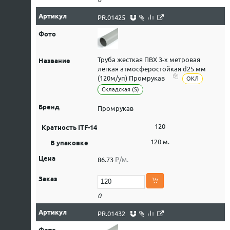
PR.01425
Труба жесткая ПВХ 3-х метровая
легкая атмосферостойкая d25 мм
(120м/уп) Промрукав
ОКЛ
Складская (S)
Промрукав
120
120 м.
₽/м.
86.73
0
PR.01432