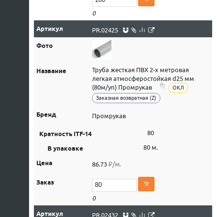
0
PR.02425
Труба жесткая ПВХ 2-х метровая
легкая атмосферостойкая d25 мм
(80м/уп) Промрукав
ОКЛ
Заказная возвратная (Z)
Промрукав
80
80 м.
₽/м.
86.73
0
PR.02432