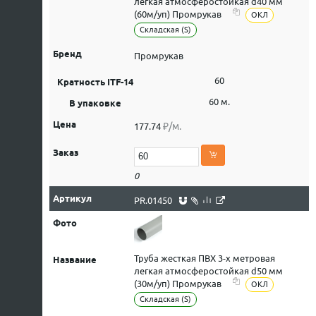
легкая атмосферостойкая d40 мм
(60м/уп) Промрукав
ОКЛ
Складская (S)
Промрукав
60
60 м.
₽/м.
177.74
0
PR.01450
Труба жесткая ПВХ 3-х метровая
легкая атмосферостойкая d50 мм
(30м/уп) Промрукав
ОКЛ
Складская (S)