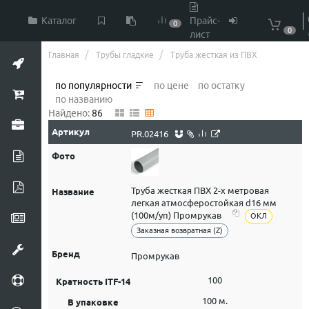
Каталог
Прайс-
0
0
лист
Главная
Трубы гладкие
Труба жесткая из ПВХ
по популярности
по цене
по остатку
по названию
Найдено:
86
PR.02416
Труба жесткая ПВХ 2-х метровая
легкая атмосферостойкая d16 мм
(100м/уп) Промрукав
ОКЛ
Заказная возвратная (Z)
Промрукав
100
100 м.