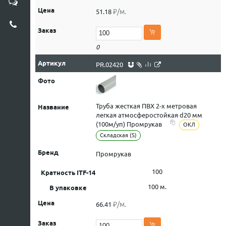
₽/м.
51.18
0
PR.02420
Труба жесткая ПВХ 2-х метровая
легкая атмосферостойкая d20 мм
(100м/уп) Промрукав
ОКЛ
Складская (S)
Промрукав
100
100 м.
₽/м.
66.41