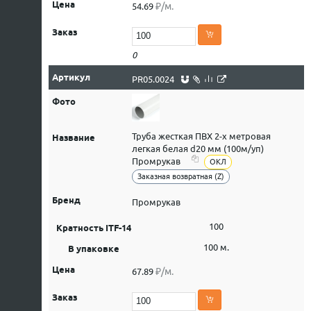
₽/м.
54.69
0
PR05.0024
Труба жесткая ПВХ 2-х метровая
легкая белая d20 мм (100м/уп)
Промрукав
ОКЛ
Заказная возвратная (Z)
Промрукав
100
100 м.
₽/м.
67.89