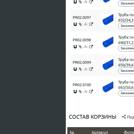
Заказная
Труба г
PR02.0097
d32/24,
Заказная
Труба г
PR02.0098
d40/31,
Заказная
Труба г
PR02.0099
d50/39,
Заказная
Труба г
PR02.0100
d63/50,
Заказная
СОСТАВ КОРЗИНЫ
Под
№
Артикул
Фото