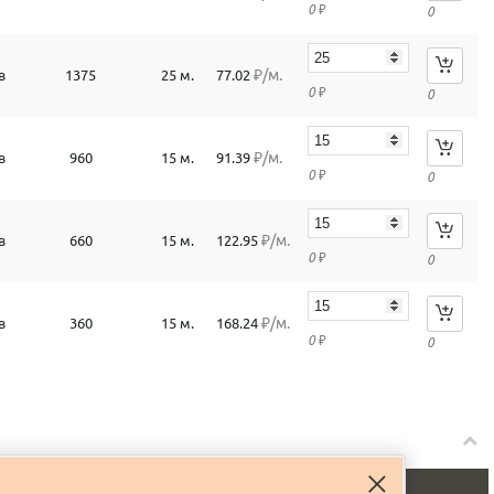
0
₽
0
₽/м.
в
1375
25 м.
77.02
0
₽
0
₽/м.
в
960
15 м.
91.39
0
₽
0
₽/м.
в
660
15 м.
122.95
0
₽
0
₽/м.
в
360
15 м.
168.24
0
₽
0
Объем
Кол-во
Цена
Сумма