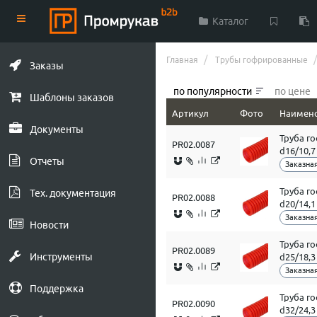
Каталог
Главная
Трубы гофрированные
Заказы
по популярности
по цене
Шаблоны заказов
Артикул
Фото
Наимен
Документы
Труба г
PR02.0087
d16/10,
Отчеты
Заказная
Труба г
Тех. документация
PR02.0088
d20/14,
Заказная
Новости
Труба г
PR02.0089
Инструменты
d25/18,
Заказная
Поддержка
Труба г
PR02.0090
d32/24,