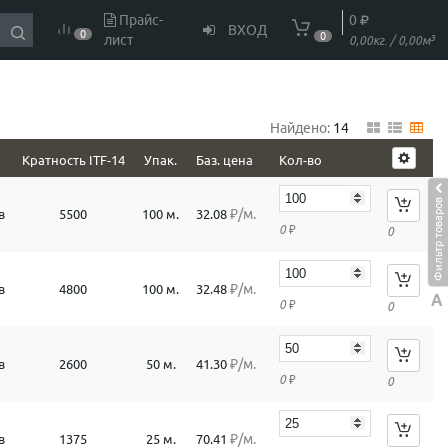
Прайс-
0
ВХОД
0
0
лист
3
0,00кг. / 0,00м
Найдено:
14
Кратность ITF-14
Упак.
Баз. цена
Кол-во
Фильтр товаров
₽/м.
в
5500
100 м.
32.08
0
₽
0
₽/м.
в
4800
100 м.
32.48
A
0
₽
0
₽/м.
в
2600
50 м.
41.30
0
₽
0
₽/м.
в
1375
25 м.
70.41