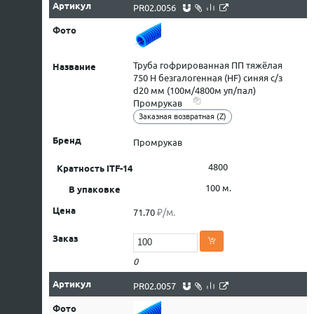
PR02.0056
Труба гофрированная ПП тяжёлая
750 Н безгалогенная (HF) синяя с/з
d20 мм (100м/4800м уп/пал)
Промрукав
Заказная возвратная (Z)
Промрукав
4800
100 м.
₽/м.
71.70
0
PR02.0057