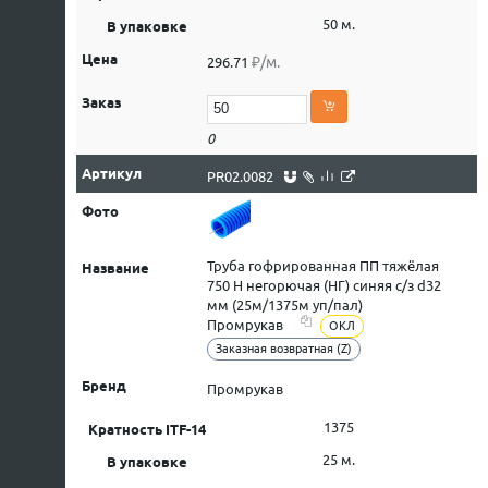
50 м.
₽/м.
296.71
0
PR02.0082
Труба гофрированная ПП тяжёлая
750 Н негорючая (НГ) синяя с/з d32
мм (25м/1375м уп/пал)
Промрукав
ОКЛ
Заказная возвратная (Z)
Промрукав
1375
25 м.