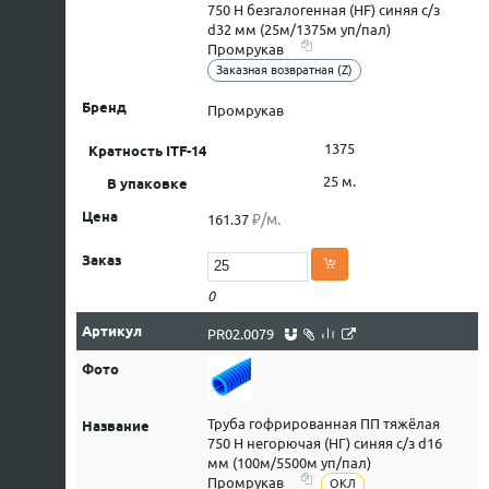
750 Н безгалогенная (HF) синяя с/з
d32 мм (25м/1375м уп/пал)
Промрукав
Заказная возвратная (Z)
Промрукав
1375
25 м.
₽/м.
161.37
0
PR02.0079
Труба гофрированная ПП тяжёлая
750 Н негорючая (НГ) синяя с/з d16
мм (100м/5500м уп/пал)
Промрукав
ОКЛ