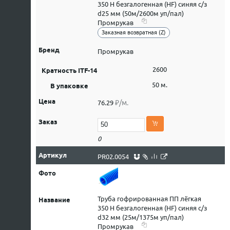
350 Н безгалогенная (HF) синяя с/з
d25 мм (50м/2600м уп/пал)
Промрукав
Заказная возвратная (Z)
Промрукав
2600
50 м.
₽/м.
76.29
0
PR02.0054
Труба гофрированная ПП лёгкая
350 Н безгалогенная (HF) синяя с/з
d32 мм (25м/1375м уп/пал)
Промрукав