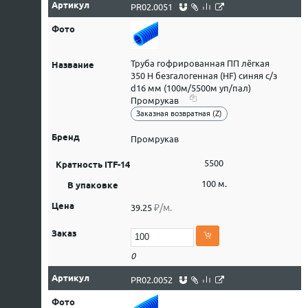
PR02.0051
Труба гофрированная ПП лёгкая
350 Н безгалогенная (HF) синяя с/з
d16 мм (100м/5500м уп/пал)
Промрукав
Заказная возвратная (Z)
Промрукав
5500
100 м.
₽/м.
39.25
0
PR02.0052