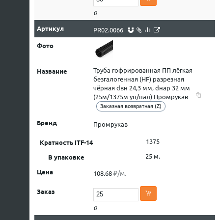
0
PR02.0066
Труба гофрированная ПП лёгкая
безгалогенная (HF) разрезная
чёрная dвн 24,3 мм, dнар 32 мм
(25м/1375м уп/пал) Промрукав
Заказная возвратная (Z)
Промрукав
1375
25 м.
₽/м.
108.68
0