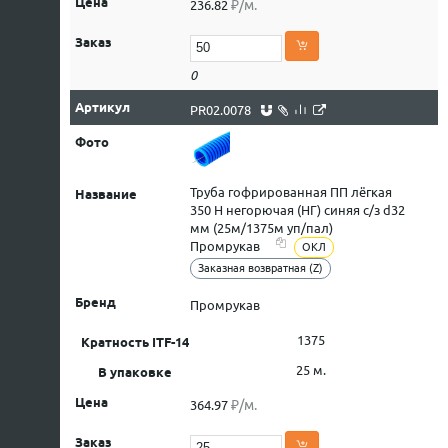
₽/м.
236.82
0
PR02.0078
Труба гофрированная ПП лёгкая
350 Н негорючая (НГ) синяя с/з d32
мм (25м/1375м уп/пал)
Промрукав
ОКЛ
Заказная возвратная (Z)
Промрукав
1375
25 м.
₽/м.
364.97