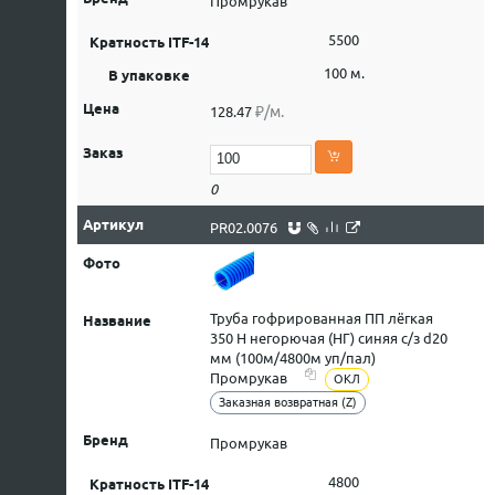
Промрукав
5500
100 м.
₽/м.
128.47
0
PR02.0076
Труба гофрированная ПП лёгкая
350 Н негорючая (НГ) синяя с/з d20
мм (100м/4800м уп/пал)
Промрукав
ОКЛ
Заказная возвратная (Z)
Промрукав
4800