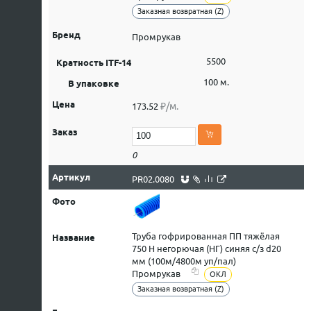
Заказная возвратная (Z)
Промрукав
5500
100 м.
₽/м.
173.52
0
PR02.0080
Труба гофрированная ПП тяжёлая
750 Н негорючая (НГ) синяя с/з d20
мм (100м/4800м уп/пал)
Промрукав
ОКЛ
Заказная возвратная (Z)