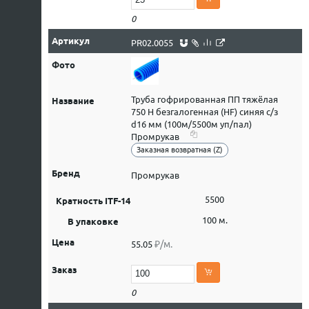
0
PR02.0055
Труба гофрированная ПП тяжёлая
750 Н безгалогенная (HF) синяя с/з
d16 мм (100м/5500м уп/пал)
Промрукав
Заказная возвратная (Z)
Промрукав
5500
100 м.
₽/м.
55.05
0