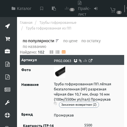
Каталог
Прайс-
0
0
лист
Главная
Трубы гофрированные
Труба гофрированная из ПП
по популярности
по цене
по остатку
по названию
Найдено:
102
PR02.0063
Труба гофрированная ПП лёгкая
безгалогенная (HF) разрезная
чёрная dвн 10,7 мм, dнар 16 мм
(100м/5500м уп/пал) Промрукав
Заказная возвратная (Z)
Промрукав
5500