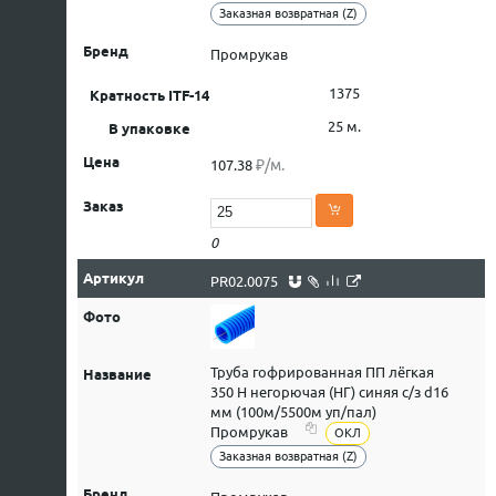
Заказная возвратная (Z)
Промрукав
1375
25 м.
₽/м.
107.38
0
PR02.0075
Труба гофрированная ПП лёгкая
350 Н негорючая (НГ) синяя с/з d16
мм (100м/5500м уп/пал)
Промрукав
ОКЛ
Заказная возвратная (Z)