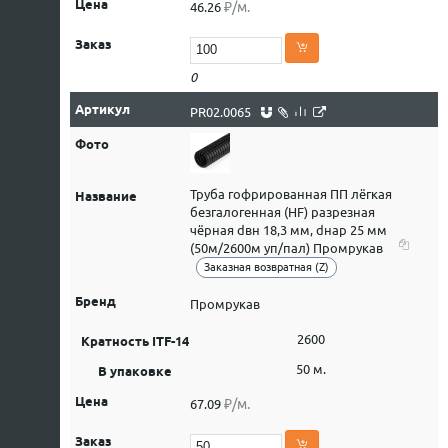
₽/м.
46.26
0
PR02.0065
Труба гофрированная ПП лёгкая
безгалогенная (HF) разрезная
чёрная dвн 18,3 мм, dнар 25 мм
(50м/2600м уп/пал) Промрукав
Заказная возвратная (Z)
Промрукав
2600
50 м.
₽/м.
67.09