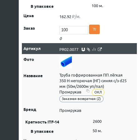
100 м.
₽/м.
162.92
0
PR02.0077
Труба гофрированная ПП лёгкая
350 Н негорючая (НГ) синяя с/з d25
мм (50м/2600м уп/пал)
Промрукав
ОКЛ
Заказная возвратная (Z)
Промрукав
2600
50 м.