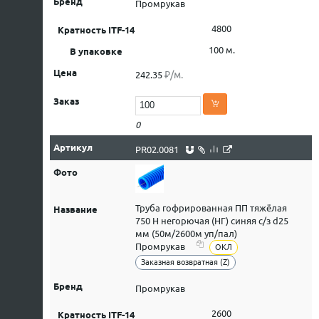
Промрукав
4800
100 м.
₽/м.
242.35
0
PR02.0081
Труба гофрированная ПП тяжёлая
750 Н негорючая (НГ) синяя с/з d25
мм (50м/2600м уп/пал)
Промрукав
ОКЛ
Заказная возвратная (Z)
Промрукав
2600