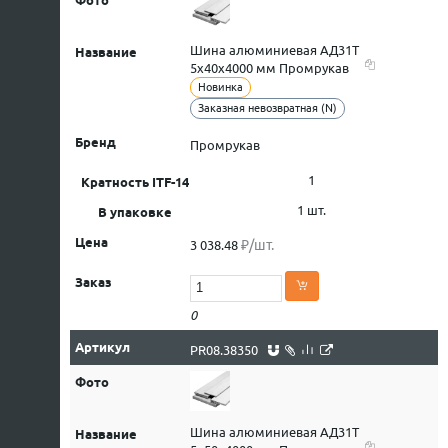
Шина алюминиевая АД31Т
5х40х4000 мм Промрукав
Новинка
Заказная невозвратная (N)
Промрукав
1
1 шт.
₽/шт.
3 038.48
0
PR08.38350
Шина алюминиевая АД31Т