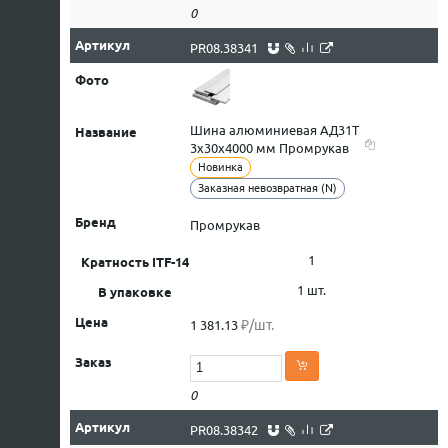
0
PR08.38341
Шина алюминиевая АД31Т
3х30х4000 мм Промрукав
Новинка
Заказная невозвратная (N)
Промрукав
1
1 шт.
₽/шт.
1 381.13
0
PR08.38342