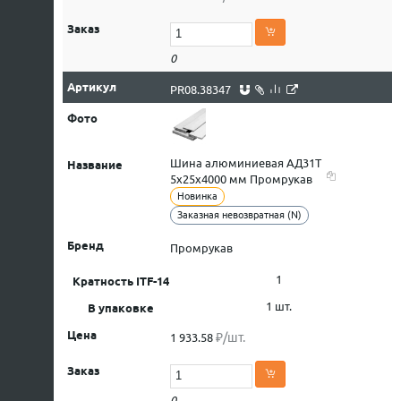
0
PR08.38347
Шина алюминиевая АД31Т
5х25х4000 мм Промрукав
Новинка
Заказная невозвратная (N)
Промрукав
1
1 шт.
₽/шт.
1 933.58
0