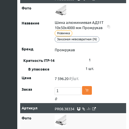
Шина алюминиевая АД31Т
10х50х4000 мм Промрукав
Новинка
Заказная невозвратная (N)
Промрукав
1
1 шт.
₽/шт.
7 596.20
0
PR08.38334