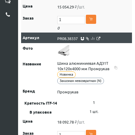
₽/шт.
15 054.29
0
PR08.38337
Шина алюминиевая АД31Т
10х120х4000 мм Промрукав
Новинка
Заказная невозвратная (N)
Промрукав
1
1 шт.
₽/шт.
18 092.78