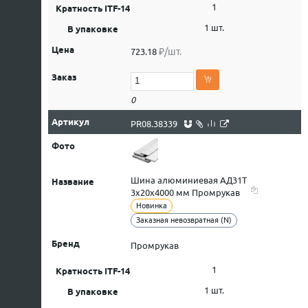
1
1 шт.
₽/шт.
723.18
0
PR08.38339
Шина алюминиевая АД31Т
3х20х4000 мм Промрукав
Новинка
Заказная невозвратная (N)
Промрукав
1
1 шт.