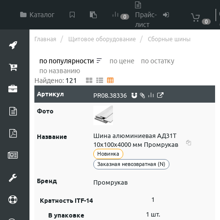
Каталог
Прайс-
0
0
лист
Главная
Щитовое оборудование
Сборные шины
по популярности
по цене
по остатку
по названию
Найдено:
121
PR08.38336
Шина алюминиевая АД31Т
10х100х4000 мм Промрукав
Новинка
Заказная невозвратная (N)
Промрукав
1
1 шт.