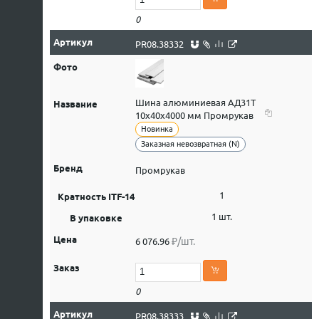
0
PR08.38332
Шина алюминиевая АД31Т
10х40х4000 мм Промрукав
Новинка
Заказная невозвратная (N)
Промрукав
1
1 шт.
₽/шт.
6 076.96
0
PR08.38333