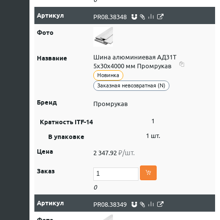
PR08.38348
Шина алюминиевая АД31Т
5х30х4000 мм Промрукав
Новинка
Заказная невозвратная (N)
Промрукав
1
1 шт.
₽/шт.
2 347.92
0
PR08.38349