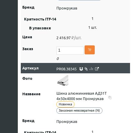
Промрукав
1
1 шт.
₽/шт.
2 416.97
0
PR08.38345
Шина алюминиевая АД31Т
4х50х4000 мм Промрукав
Новинка
Заказная невозвратная (N)
Промрукав
1