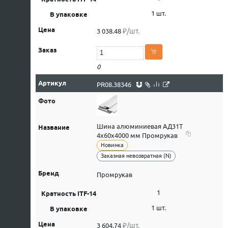
1 шт.
₽/шт.
3 038.48
0
PR08.38346
Шина алюминиевая АД31Т
4х60х4000 мм Промрукав
Новинка
Заказная невозвратная (N)
Промрукав
1
1 шт.
₽/шт.
3 604.74