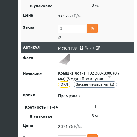
3 м.
₽/м.
1 692.69
0
PR16.1198
Крышка лотка HDZ 300х3000 (0,7
мм) (6 м/уп) Промрукав
ОКЛ
Заказная возвратная (Z)
Промрукав
1
3 м.
₽/м.
2 321.76