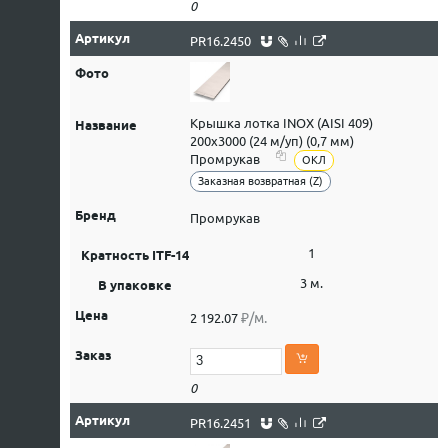
0
PR16.2450
Крышка лотка INOX (AISI 409)
200х3000 (24 м/уп) (0,7 мм)
Промрукав
ОКЛ
Заказная возвратная (Z)
Промрукав
1
3 м.
₽/м.
2 192.07
0
PR16.2451