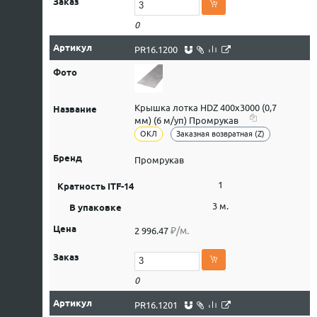
0
PR16.1200
Крышка лотка HDZ 400х3000 (0,7
мм) (6 м/уп) Промрукав
ОКЛ
Заказная возвратная (Z)
Промрукав
1
3 м.
₽/м.
2 996.47
0
PR16.1201