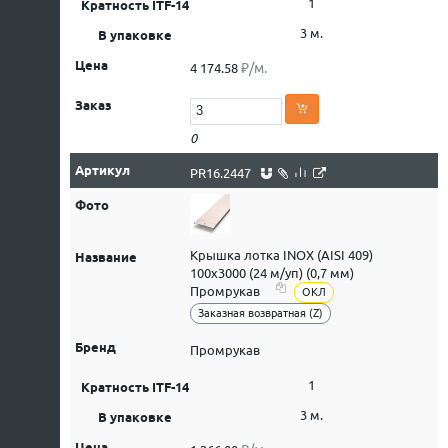
1
3 м.
₽/м.
4 174.58
0
PR16.2447
Крышка лотка INOX (AISI 409)
100х3000 (24 м/уп) (0,7 мм)
Промрукав
ОКЛ
Заказная возвратная (Z)
Промрукав
1
3 м.