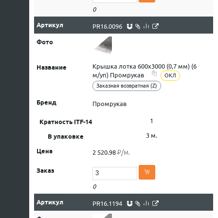
0
PR16.0096
Крышка лотка 600х3000 (0,7 мм) (6
м/уп) Промрукав
ОКЛ
Заказная возвратная (Z)
Промрукав
1
3 м.
₽/м.
2 520.98
0
PR16.1194