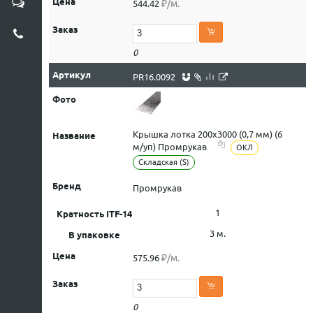
₽/м.
544.42
0
PR16.0092
Крышка лотка 200х3000 (0,7 мм) (6
м/уп) Промрукав
ОКЛ
Складская (S)
Промрукав
1
3 м.
₽/м.
575.96
0