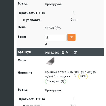
Промрукав
1
3 м.
₽/м.
347.96
0
PR16.0562
Крышка лотка 300х3000 (0,7 мм) (6
м/уп) Промрукав
ОКЛ
Складская (S)
Промрукав
1
3 м.