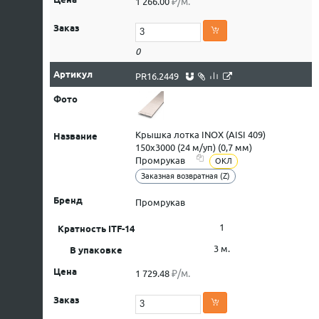
₽/м.
1 266.00
0
PR16.2449
Крышка лотка INOX (AISI 409)
150х3000 (24 м/уп) (0,7 мм)
Промрукав
ОКЛ
Заказная возвратная (Z)
Промрукав
1
3 м.
₽/м.
1 729.48