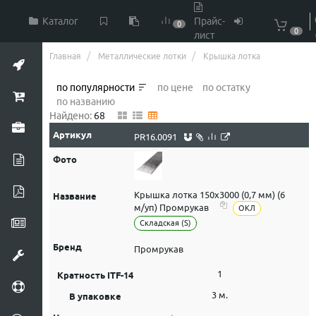
Каталог
Прайс-
0
0
лист
Главная
Металлические лотки
Крышка лотка
по популярности
по цене
по остатку
по названию
Найдено:
68
PR16.0091
Крышка лотка 150х3000 (0,7 мм) (6
м/уп) Промрукав
ОКЛ
Складская (S)
Промрукав
1
3 м.