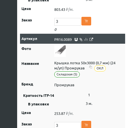
₽/м.
803.43
0
PR16.0089
Крышка лотка 50х3000 (0,7 мм) (24
м/уп) Промрукав
ОКЛ
Складская (S)
Промрукав
1
3 м.
₽/м.
253.87