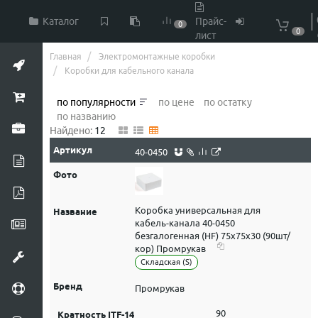
Каталог
Прайс-
0
0
лист
Главная
Электромонтажные коробки
Коробки для кабельного канала
по популярности
по цене
по остатку
по названию
Найдено:
12
40-0450
Коробка универсальная для
кабель-канала 40-0450
безгалогенная (HF) 75х75х30 (90шт/
кор) Промрукав
Складская (S)
Промрукав
90