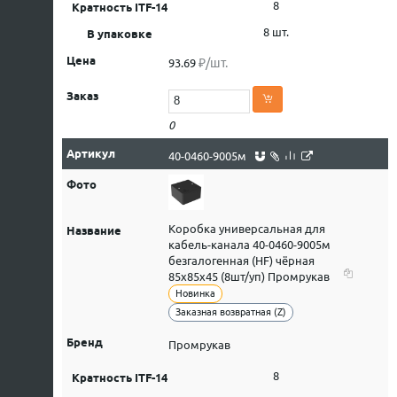
8
8 шт.
₽/шт.
93.69
0
40-0460-9005м
Коробка универсальная для
кабель-канала 40-0460-9005м
безгалогенная (HF) чёрная
85х85х45 (8шт/уп) Промрукав
Новинка
Заказная возвратная (Z)
Промрукав
8