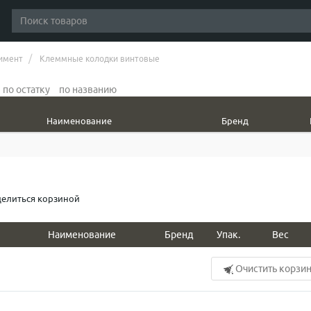
имент
Клеммные колодки винтовые
по остатку
по названию
Наименование
Бренд
елиться корзиной
Наименование
Бренд
Упак.
Вес
Очистить корзи