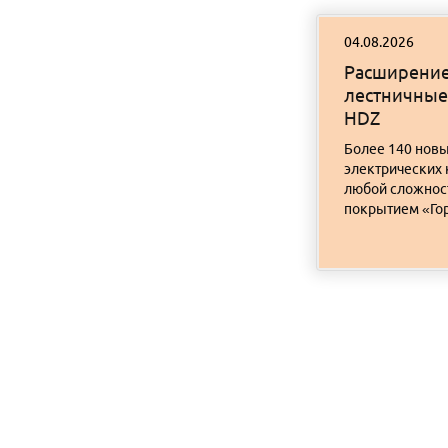
04.08.2026
Расширение
лестничные
HDZ
Более 140 новы
электрических 
любой сложност
покрытием «Гор