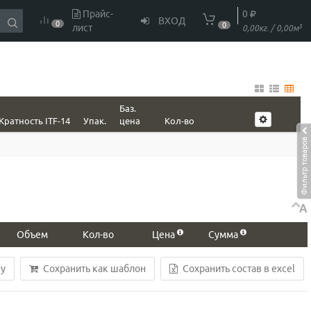
Прайс-
0
ВХОД
0
0
лист
3
0,00кг. / 0,00м
Баз.
Кратность ITF-14
Упак.
цена
Кол-во
Фильтр товаров
A
Объем
Кол-во
Цена
Сумма
ну
Сохранить как шаблон
Сохранить состав в excel