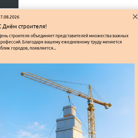
7.08.2026
Поделиться
СОСТАВ КОРЗИНЫ
корзиной
С Днём строителя!
День строителя объединяет представителей множества важных
Очистить корзину
профессий. Благодаря вашему ежедневному труду меняется
блик городов, появляется...
Сохранить как шаблон
Сохранить состав в excel