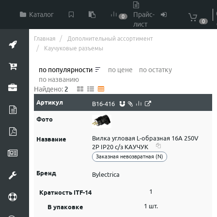
Каталог
Прайс-
0
0
лист
Главная
Дополнительный ассортимент
Каучуковые разъемы
по популярности
по цене
по остатку
по названию
Найдено:
2
В16-416
Вилка угловая L-образная 16А 250V
2P IP20 с/з КАУЧУК
Заказная невозвратная (N)
Bylectrica
1
1 шт.