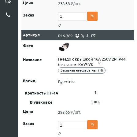
₽/шт.
238.38
0
Р16-389
Гнездо с крышкой 16А 250V 2P IP44
без зазем. КАУЧУК
Заказная невозвратная (N)
Bylectrica
1
1 шт.
₽/шт.
298.66
0