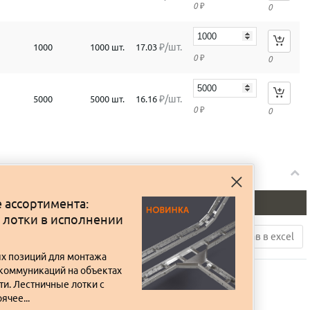
0
₽
0
₽/шт.
1000
1000 шт.
17.03
0
₽
0
₽/шт.
5000
5000 шт.
16.16
0
₽
0
 ассортимента:
Объем
Кол-во
Цена
Сумма
 лотки в исполнении
ну
Сохранить как шаблон
Сохранить состав в excel
х позиций для монтажа
коммуникаций на объектах
и. Лестничные лотки с
ячее...