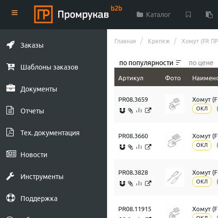
Каталог
Главная
Крепеж
Хомут (FR ПР
Заказы
по популярности
по цене
Шаблоны заказов
Артикул
Фото
Наимен
Документы
PR08.3659
Хомут (F
ОКЛ
Отчеты
Тех. документация
PR08.3660
Хомут (F
ОКЛ
Новости
PR08.3828
Хомут (F
Инструменты
ОКЛ
Поддержка
PR08.11915
Хомут (