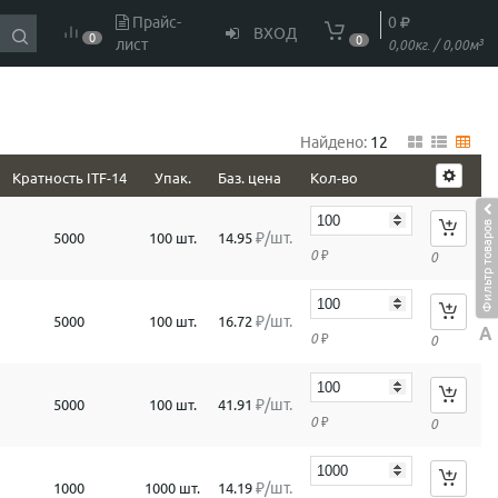
Прайс-
0
ВХОД
0
0
лист
3
0,00кг. / 0,00м
Найдено:
12
Кратность ITF-14
Упак.
Баз. цена
Кол-во
Фильтр товаров
₽/шт.
5000
100 шт.
14.95
0
₽
0
₽/шт.
5000
100 шт.
16.72
A
0
₽
0
₽/шт.
5000
100 шт.
41.91
0
₽
0
₽/шт.
1000
1000 шт.
14.19