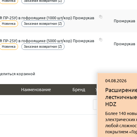
Новинка
Заказная возвратная (Z)
FR ПР-25У) в гофроящике (1000 шт/кор) Промрукав
Промрукав
Новинка
Заказная возвратная (Z)
FR ПР-25У) в гофроящике (5000 шт/кор) Промрукав
Промрукав
Новинка
Заказная возвратная (Z)
елиться корзиной
04.08.2026
Расширение
Наименование
Бренд
Упак.
Вес
лестничные
HDZ
Очистить корзи
Более 140 новы
электрических 
любой сложност
покрытием «Гор