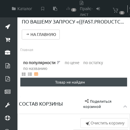
Каталог
Прайс-
0
0
лист
ПО ВАШЕМУ ЗАПРОСУ «{{FAST.PRODUCTCODE}}» НИЧЕГО НЕ НАЙДЕНО...
НА ГЛАВНУЮ
Главная
по популярности
по цене
по остатку
по названию
Товар не найден
Поделиться
СОСТАВ КОРЗИНЫ
корзиной
Очистить корзину